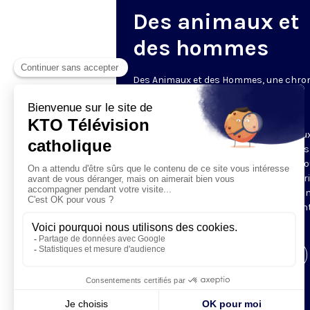
Des animaux et
des hommes
Des Animaux et des Hommes, une chro
animalière et spirituelle
Le mercredi • 20h30 • 3 min
Tugdual Derville, a stimulé pendant deu
nos réflexes chrétiens et citoyens dans
Écologie humaine. Il revient avec une no
chronique sur les animaux. Dans l’espri
Laudato si’, il propose un regard human
spirituel et original sur un sujet souven
coeur de nos préoccupations.
Visiter la page de l'émission