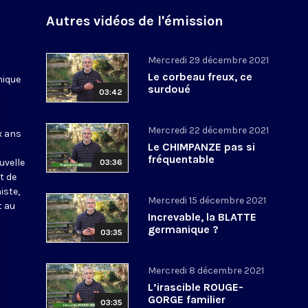
Autres vidéos de l'émission
Mercredi 29 décembre 2021
Le corbeau freux, ce
nique
surdoué
03:42
Mercredi 22 décembre 2021
x ans
Le CHIMPANZE pas si
fréquentable
uvelle
03:36
t de
iste,
Mercredi 15 décembre 2021
t au
Increvable, la BLATTE
germanique ?
03:35
Mercredi 8 décembre 2021
L’irascible ROUGE-
GORGE familier
03:35