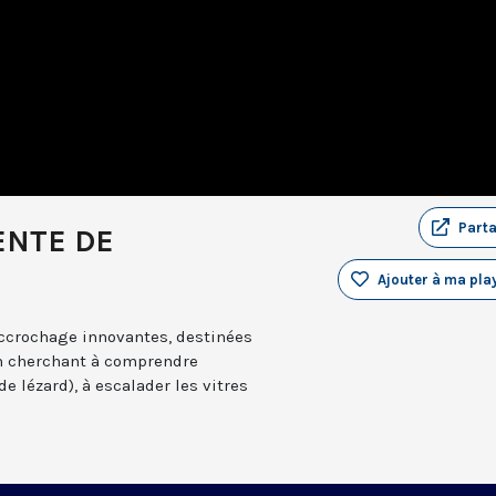
Part
RENTE DE
Ajouter à ma play
ccrochage innovantes, destinées
en cherchant à comprendre
e lézard), à escalader les vitres