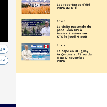
Les reportages d'été
2026 de KTO
Article
La visite pastorale du
pape Léon XIV à
Assise à suivre sur
KTO le jeudi 6 août
Article
ager
Le pape en Uruguay,
Argentine et Pérou du
6 au 17 novembre
list
2026