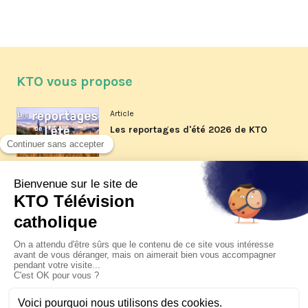
KTO vous propose
Article
Les reportages d'été 2026 de KTO
Article
La visite pastorale du pape Léon
XIV à Assise à suivre sur KTO le
jeudi 6 août
Article
Le pape en Uruguay, Argentine et
Pérou du 6 au 17 novembre 2026