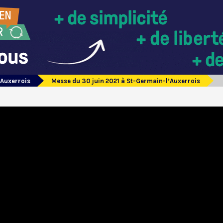
’Auxerrois
Messe du 30 juin 2021 à St-Germain-l’Auxerrois