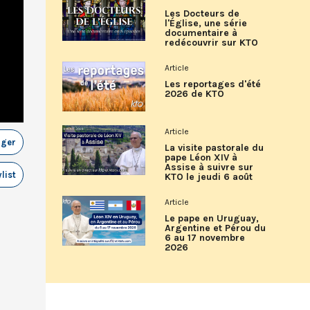
Les Docteurs de
l'Église, une série
documentaire à
redécouvrir sur KTO
Article
Les reportages d'été
2026 de KTO
Article
ager
La visite pastorale du
pape Léon XIV à
Assise à suivre sur
list
KTO le jeudi 6 août
Article
Le pape en Uruguay,
Argentine et Pérou du
6 au 17 novembre
2026