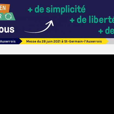
’Auxerrois
Messe du 28 juin 2021 à St-Germain-l’Auxerrois