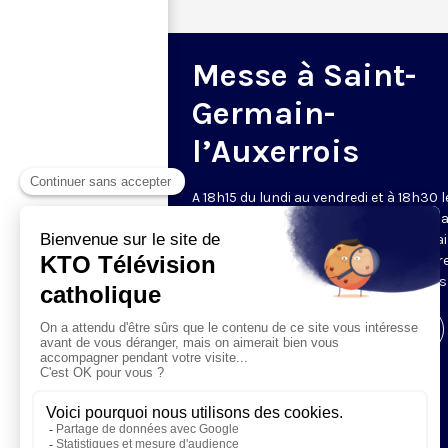
Messe à Saint-
Germain-
l’Auxerrois
A 18h15 du lundi au vendredi et à 18h30 l
samedi et dimanche, KTO retransmet l
messe en direct de l'église Saint-Germa
l'Auxerrois, grâce au recteur archiprêtre
aux chapelains de Notre-Dame de Paris
Visiter la page de l'émission