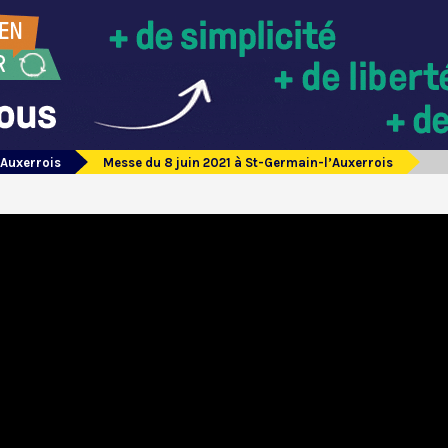
’Auxerrois
Messe du 8 juin 2021 à St-Germain-l’Auxerrois