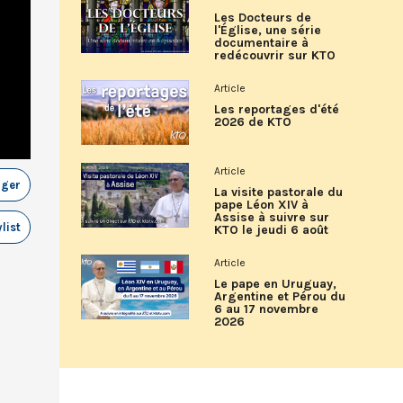
Les Docteurs de
l'Église, une série
documentaire à
redécouvrir sur KTO
Article
Les reportages d'été
2026 de KTO
Article
ager
La visite pastorale du
pape Léon XIV à
Assise à suivre sur
list
KTO le jeudi 6 août
Article
Le pape en Uruguay,
Argentine et Pérou du
6 au 17 novembre
2026