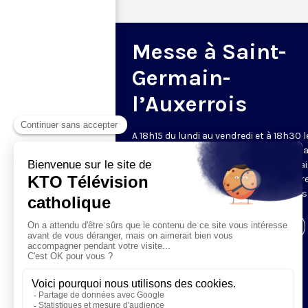
Messe à Saint-
Germain-
l’Auxerrois
A 18h15 du lundi au vendredi et à 18h30 l
samedi et dimanche, KTO retransmet l
messe en direct de l'église Saint-Germa
l'Auxerrois, grâce au recteur archiprêtre
aux chapelains de Notre-Dame de Paris
Visiter la page de l'émission