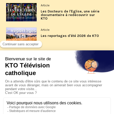
Article
Les Docteurs de l'Église, une série
documentaire à redécouvrir sur
KTO
Article
Les reportages d'été 2026 de KTO
Article
La visite pastorale du pape Léon
XIV à Assise à suivre sur KTO le
jeudi 6 août
Article
Le pape en Uruguay, Argentine et
Pérou du 6 au 17 novembre 2026
© KTO 2026 —
Contact
—
Mentions légales