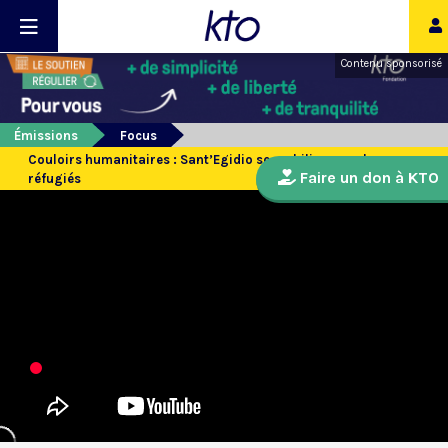
Contenu sponsorisé
Émissions
Focus
Couloirs humanitaires : Sant’Egidio se mobilise pour les
Faire un don à KTO
réfugiés