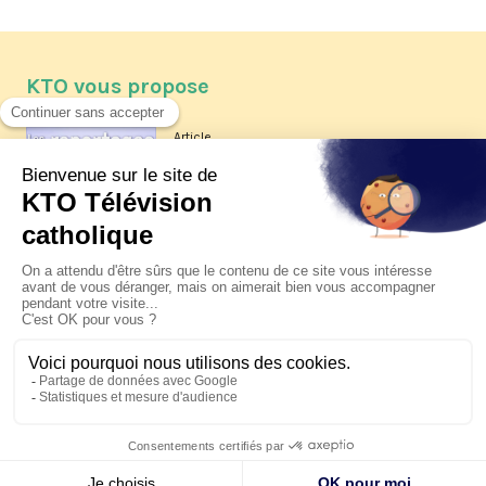
KTO vous propose
Article
Les reportages d'été 2026 de KTO
Article
La visite pastorale du pape Léon
XIV à Assise à suivre sur KTO le
jeudi 6 août
Article
Le pape en Uruguay, Argentine et
Pérou du 6 au 17 novembre 2026