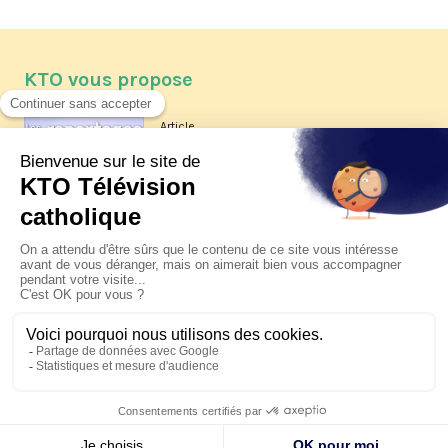
KTO vous propose
Article
Les reportages d'été 2026 de KTO
Article
La visite pastorale du pape Léon
XIV à Assise à suivre sur KTO le
jeudi 6 août
Article
Le pape en Uruguay, Argentine et
Pérou du 6 au 17 novembre 2026