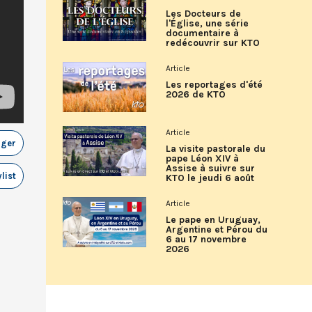
Les Docteurs de
l'Église, une série
documentaire à
redécouvrir sur KTO
Article
Les reportages d'été
2026 de KTO
Article
ager
La visite pastorale du
pape Léon XIV à
Assise à suivre sur
list
KTO le jeudi 6 août
Article
Le pape en Uruguay,
Argentine et Pérou du
6 au 17 novembre
2026