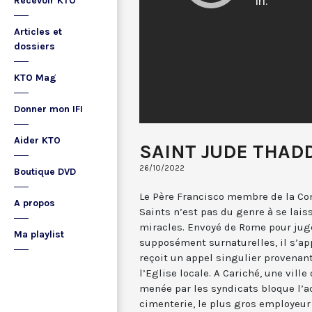
Recevoir KTO
Articles et
dossiers
KTO Mag
Donner mon IFI
Aider KTO
SAINT JUDE THAD
26/10/2022
Boutique DVD
Le Père Francisco membre de la Co
A propos
Saints n’est pas du genre à se lais
miracles. Envoyé de Rome pour jug
Ma playlist
supposément surnaturelles, il s’app
reçoit un appel singulier provenan
l’Eglise locale. A Cariché, une vill
menée par les syndicats bloque l’a
cimenterie, le plus gros employeur