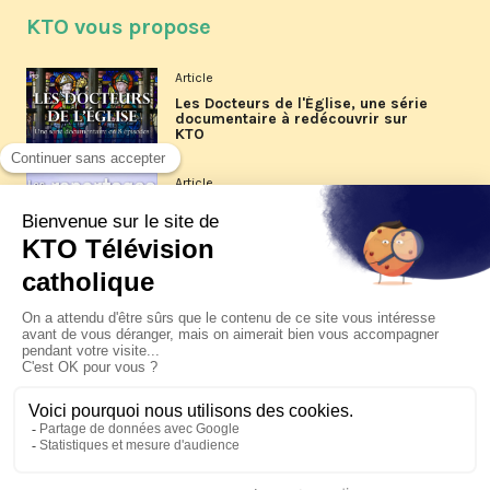
KTO vous propose
Article
Les Docteurs de l'Église, une série
documentaire à redécouvrir sur
KTO
Article
Les reportages d'été 2026 de KTO
Article
La visite pastorale du pape Léon
XIV à Assise à suivre sur KTO le
jeudi 6 août
Article
Le pape en Uruguay, Argentine et
Pérou du 6 au 17 novembre 2026