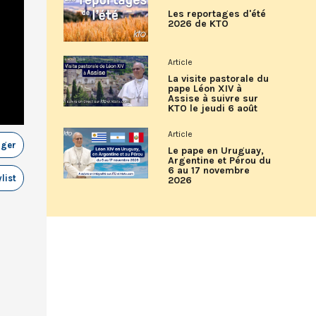
Les reportages d'été
2026 de KTO
Article
La visite pastorale du
pape Léon XIV à
Assise à suivre sur
KTO le jeudi 6 août
Article
ager
Le pape en Uruguay,
Argentine et Pérou du
6 au 17 novembre
list
2026