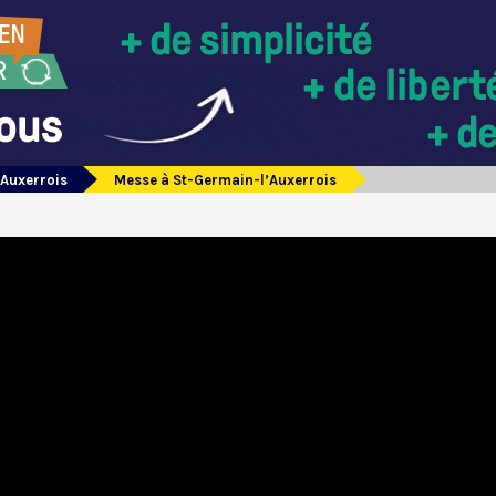
’Auxerrois
Messe à St-Germain-l’Auxerrois