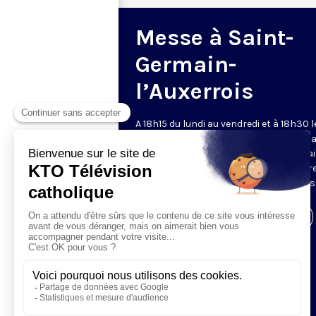
Messe à Saint-
Germain-
l’Auxerrois
A 18h15 du lundi au vendredi et à 18h30 l
samedi et dimanche, KTO retransmet l
messe en direct de l'église Saint-Germa
l'Auxerrois, grâce au recteur archiprêtre
aux chapelains de Notre-Dame de Paris
Visiter la page de l'émission