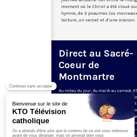
moment où le Christ a été cloué sur
hymne, de 3 psaumes (ou morceaux
lecture, un verset et d’une oraison.
Direct au Sacré-
Coeur de
Montmartre
Au milieu du jour, du mardi au samedi, 
diffuse l’office de Sexte des Bénédictine
Sacré-Coeur de Montmartre, depuis cet
basilique
. Comme son nom l’indique, se
est la prière chrétienne de la sixième h
du jour, selon le découpage romain ant
de la journée - ce qui correspond à midi
notre journée actuelle. Cet office la litur