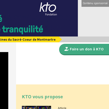
Contenu sponsorisé
ictines du Sacré-Coeur de Montmartre
Faire un don à KTO
KTO vous propose
Article