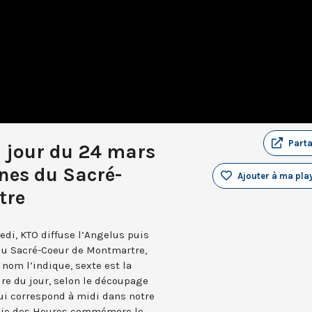
Part
u jour du 24 mars
nes du Sacré-
Ajouter à ma play
tre
edi, KTO diffuse l’Angelus puis
 du Sacré-Coeur de Montmartre,
nom l’indique, sexte est la
ure du jour, selon le découpage
qui correspond à midi dans notre
turgie des Heures commémore le