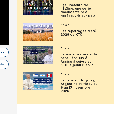
Les Docteurs de
l'Église, une série
documentaire à
redécouvrir sur KTO
Article
Les reportages d'été
2026 de KTO
Article
ager
La visite pastorale du
pape Léon XIV à
Assise à suivre sur
list
KTO le jeudi 6 août
Article
Le pape en Uruguay,
Argentine et Pérou du
6 au 17 novembre
2026