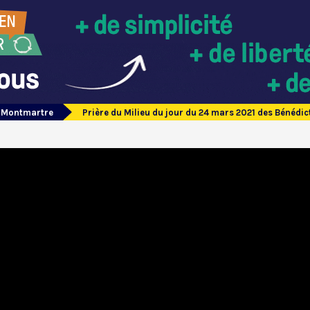
e Montmartre
Prière du Milieu du jour du 24 mars 2021 des Bénéd