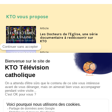
KTO vous propose
Article
Les Docteurs de l'Église, une série
documentaire à redécouvrir sur
KTO
Article
Les reportages d'été 2026 de KTO
Article
La visite pastorale du pape Léon
XIV à Assise à suivre sur KTO le
jeudi 6 août
Article
Le pape en Uruguay, Argentine et
Pérou du 6 au 17 novembre 2026