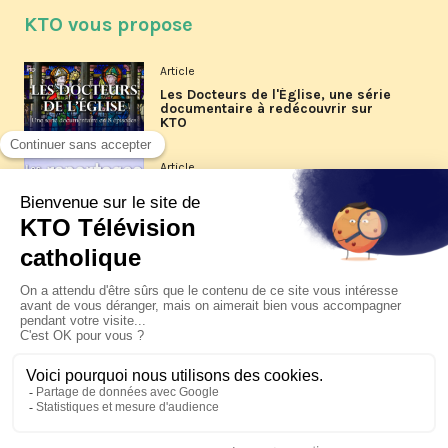
KTO vous propose
Article
Les Docteurs de l'Église, une série
documentaire à redécouvrir sur
KTO
Article
Les reportages d'été 2026 de KTO
Article
La visite pastorale du pape Léon
XIV à Assise à suivre sur KTO le
jeudi 6 août
Article
Le pape en Uruguay, Argentine et
Pérou du 6 au 17 novembre 2026