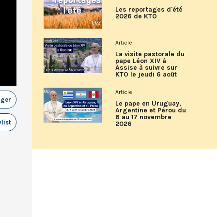
Les reportages d'été
2026 de KTO
Article
La visite pastorale du
pape Léon XIV à
Assise à suivre sur
KTO le jeudi 6 août
Article
ager
Le pape en Uruguay,
Argentine et Pérou du
6 au 17 novembre
list
2026