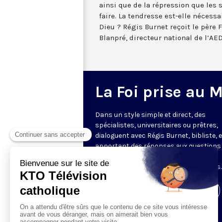
ainsi que de la répression que les
faire. La tendresse est-elle nécessa
Dieu ? Régis Burnet reçoit le père 
Blanpré, directeur national de l’AED
La Foi prise au 
Dans un style simple et direct, des
spécialistes, universitaires ou prêtres,
dialoguent avec Régis Burnet, bibliste, 
apportant des réponses aux questions
nous pouvons nous poser sur la foi, la
liturgie, de grandes figures chrétiennes.
Visiter la page de l'émission