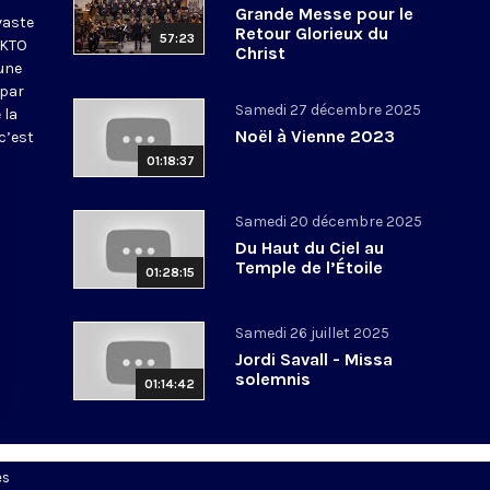
Grande Messe pour le
vaste
Retour Glorieux du
57:23
 KTO
Christ
une
 par
Samedi 27 décembre 2025
 la
Noël à Vienne 2023
c’est
01:18:37
Samedi 20 décembre 2025
Du Haut du Ciel au
Temple de l’Étoile
01:28:15
Samedi 26 juillet 2025
Jordi Savall - Missa
solemnis
01:14:42
es