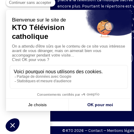
encore plus. Pourtant le répertoire est 
et le cercle des mélomanes bien vivant.
choisit de proposer chaque samedi – à 
heure raisonnable ! – un concert choisi
notre expert François Polgàr. Parce que
musique sacrée, c’est de la musique, et 
aussi un accès au sacré.
Visiter la page de l'émission
© KTO 2026 —
Contact
—
Mentions légal