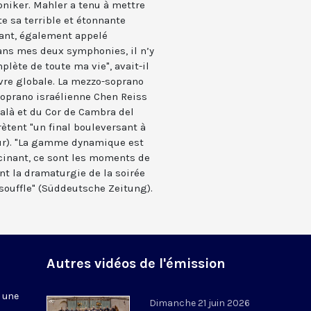
niker. Mahler a tenu à mettre
te sa terrible et étonnante
ant, également appelé
Dans mes deux symphonies, il n’y
plète de toute ma vie", avait-il
vre globale. La mezzo-soprano
oprano israélienne Chen Reiss
talà et du Cor de Cambra del
ètent "un final bouleversant à
ur). "La gamme dynamique est
scinant, ce sont les moments de
nt la dramaturgie de la soirée
 souffle" (Süddeutsche Zeitung).
Autres vidéos de l'émission
r une
Dimanche 21 juin 2026