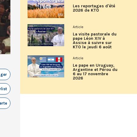
Les reportages d'été
2026 de KTO
Article
La visite pastorale du
pape Léon XIV à
Assise à suivre sur
KTO le jeudi 6 août
Article
Le pape en Uruguay,
Argentine et Pérou du
6 au 17 novembre
ager
2026
list
erte