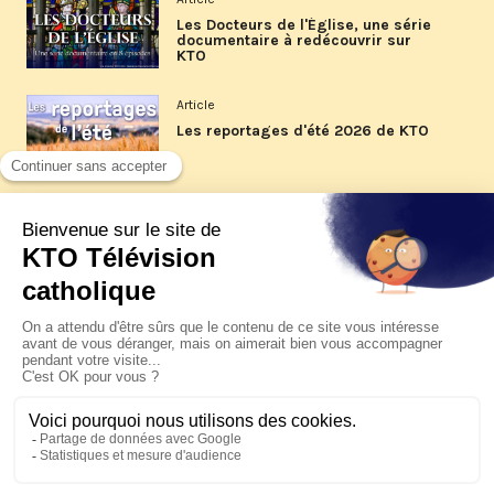
Les Docteurs de l'Église, une série
documentaire à redécouvrir sur
KTO
Article
Les reportages d'été 2026 de KTO
Article
La visite pastorale du pape Léon
XIV à Assise à suivre sur KTO le
jeudi 6 août
Article
Le pape en Uruguay, Argentine et
Pérou du 6 au 17 novembre 2026
© KTO 2026 —
Contact
—
Mentions légales