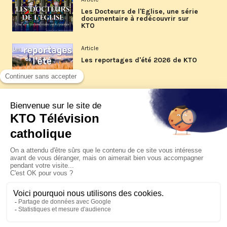
Les Docteurs de l'Église, une série
documentaire à redécouvrir sur
KTO
Article
Les reportages d'été 2026 de KTO
Article
La visite pastorale du pape Léon
XIV à Assise à suivre sur KTO le
jeudi 6 août
Article
Le pape en Uruguay, Argentine et
Pérou du 6 au 17 novembre 2026
© KTO 2026 —
Contact
—
Mentions légales