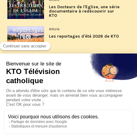
Les Docteurs de l'Église, une série
documentaire à redécouvrir sur
KTO
Article
Les reportages d'été 2026 de KTO
Article
La visite pastorale du pape Léon
XIV à Assise à suivre sur KTO le
jeudi 6 août
Article
Le pape en Uruguay, Argentine et
Pérou du 6 au 17 novembre 2026
© KTO 2026 —
Contact
—
Mentions légales