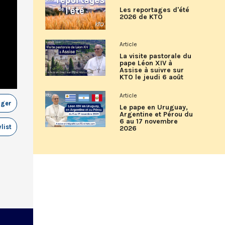
Les reportages d'été
2026 de KTO
Article
La visite pastorale du
pape Léon XIV à
Assise à suivre sur
KTO le jeudi 6 août
Article
ager
Le pape en Uruguay,
Argentine et Pérou du
6 au 17 novembre
list
2026