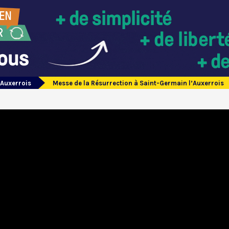
’Auxerrois
Messe de la Résurrection à Saint-Germain l’Auxerrois