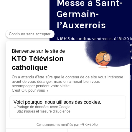
Messe à Saint-
Germain-
l’Auxerrois
A 18h15 du lundi au vendredi et à 18h30 l
samedi et dimanche, KTO retransmet l
messe en direct de l'église Saint-Germa
l'Auxerrois, grâce au recteur archiprêtre
aux chapelains de Notre-Dame de Paris
Visiter la page de l'émission