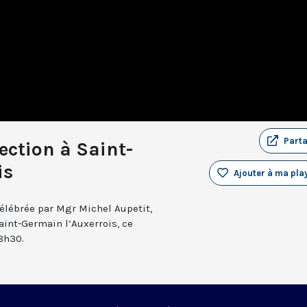
Part
ection à Saint-
is
Ajouter à ma play
célébrée par Mgr Michel Aupetit,
aint-Germain l’Auxerrois, ce
18h30.