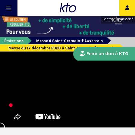
Contenu sponsorisé
Émissions
Messe à Saint-Germain-l’Auxerrois
Messe du 17 décembre 2020 à Saint-Germain-l’Auxerrois
Faire un don à KTO