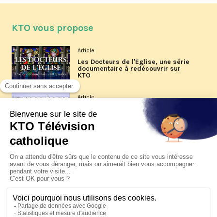
KTO vous propose
Article
Les Docteurs de l'Église, une série
documentaire à redécouvrir sur
KTO
Article
Les reportages d'été 2026 de KTO
Article
La visite pastorale du pape Léon
XIV à Assise à suivre sur KTO le
jeudi 6 août
Article
Le pape en Uruguay, Argentine et
Pérou du 6 au 17 novembre 2026