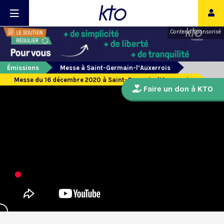
Contenu sponsorisé
Émissions
Messe à Saint-Germain-l’Auxerrois
Messe du 16 décembre 2020 à Saint-Germain-l’Auxerrois
Faire un don à KTO