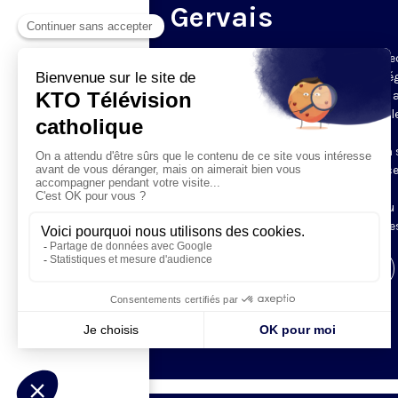
Gervais
Du mardi au samedi, KTO diffuse en dire
l’office du milieu du jour, en direct de l’é
Saint-Gervais-Saint-Protais (Paris 4e), 
les Fraternités Monastiques de Jérusal
L’Office du Milieu du Jour regroupe, en
particulier, «au milieu du jour» et en un 
office, les heures monastiques de Tierce
Sexte et None. Il permet à l’Église de
retrouver son Seigneur entre l’office du
matin (Laudes) et l’office du soir (Vêpres
Visiter la page de l'émission