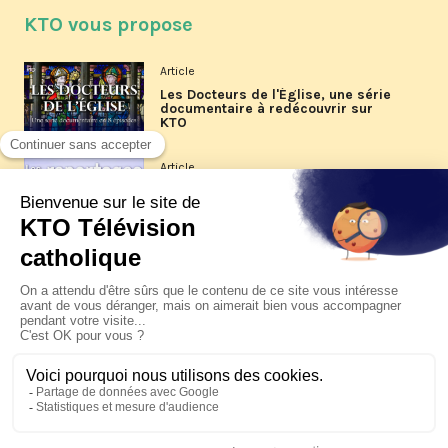
KTO vous propose
Article
Les Docteurs de l'Église, une série
documentaire à redécouvrir sur
KTO
Article
Les reportages d'été 2026 de KTO
Article
La visite pastorale du pape Léon
XIV à Assise à suivre sur KTO le
jeudi 6 août
Article
Le pape en Uruguay, Argentine et
Pérou du 6 au 17 novembre 2026