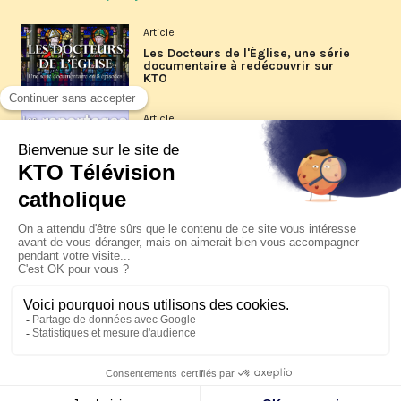
Article
Les Docteurs de l'Église, une série
documentaire à redécouvrir sur
KTO
Article
Les reportages d'été 2026 de KTO
Article
La visite pastorale du pape Léon
XIV à Assise à suivre sur KTO le
jeudi 6 août
Article
Le pape en Uruguay, Argentine et
Pérou du 6 au 17 novembre 2026