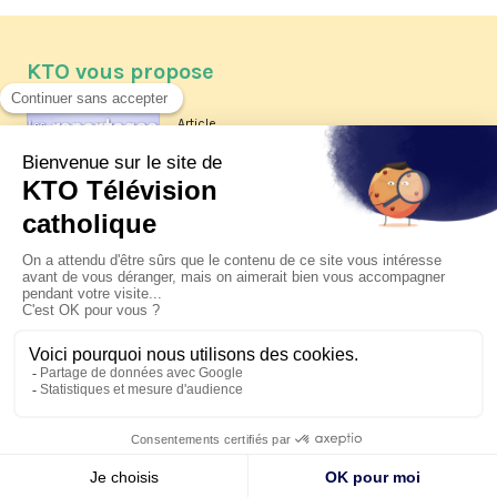
KTO vous propose
Article
Les reportages d'été 2026 de KTO
Article
La visite pastorale du pape Léon
XIV à Assise à suivre sur KTO le
jeudi 6 août
Article
Le pape en Uruguay, Argentine et
Pérou du 6 au 17 novembre 2026
© KTO 2026 —
Contact
—
Mentions légales