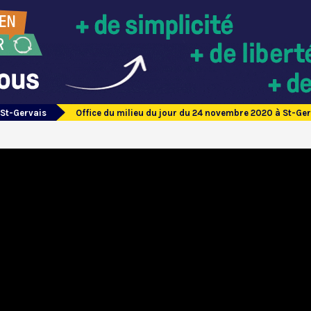
 St-Gervais
Office du milieu du jour du 24 novembre 2020 à St-Ge