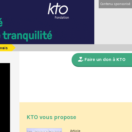
Contenu sponsorisé
rvais
Faire un don à KTO
KTO vous propose
Article