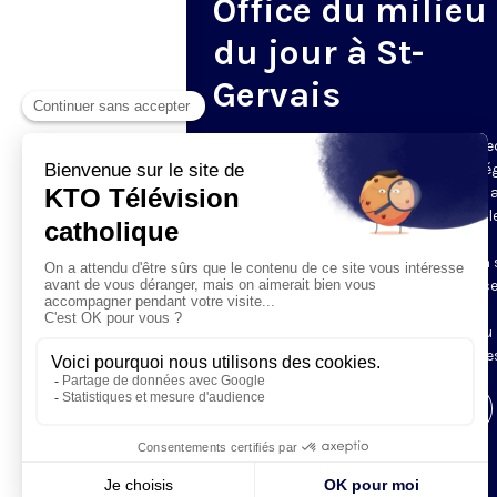
Office du milieu
du jour à St-
Gervais
Du mardi au samedi, KTO diffuse en dire
l’office du milieu du jour, en direct de l’é
Saint-Gervais-Saint-Protais (Paris 4e), 
les Fraternités Monastiques de Jérusal
L’Office du Milieu du Jour regroupe, en
particulier, «au milieu du jour» et en un 
office, les heures monastiques de Tierce
Sexte et None. Il permet à l’Église de
retrouver son Seigneur entre l’office du
matin (Laudes) et l’office du soir (Vêpres
Visiter la page de l'émission