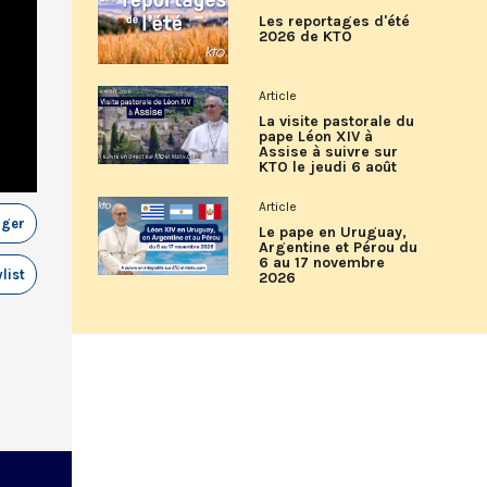
Les reportages d'été
2026 de KTO
Article
La visite pastorale du
pape Léon XIV à
Assise à suivre sur
KTO le jeudi 6 août
Article
ager
Le pape en Uruguay,
Argentine et Pérou du
6 au 17 novembre
list
2026