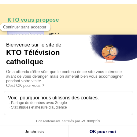
KTO vous propose
Article
Les reportages d'été 2026 de KTO
Article
La visite pastorale du pape Léon
XIV à Assise à suivre sur KTO le
jeudi 6 août
Article
Le pape en Uruguay, Argentine et
Pérou du 6 au 17 novembre 2026
© KTO 2026 —
Contact
—
Mentions légales