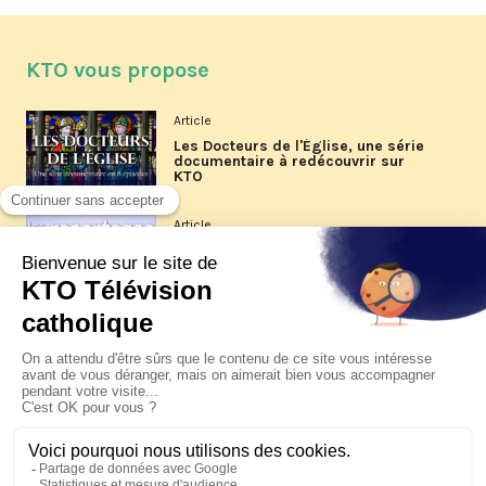
KTO vous propose
Article
Les Docteurs de l'Église, une série
documentaire à redécouvrir sur
KTO
Article
Les reportages d'été 2026 de KTO
Article
La visite pastorale du pape Léon
XIV à Assise à suivre sur KTO le
jeudi 6 août
Article
Le pape en Uruguay, Argentine et
Pérou du 6 au 17 novembre 2026