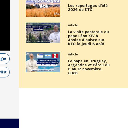
Les reportages d'été
2026 de KTO
Article
La visite pastorale du
pape Léon XIV à
Assise à suivre sur
KTO le jeudi 6 août
Article
ager
Le pape en Uruguay,
Argentine et Pérou du
6 au 17 novembre
list
2026