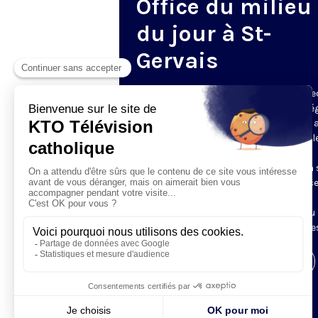
Office du milieu
du jour à St-
Gervais
Du mardi au samedi, KTO diffuse en dire
l’office du milieu du jour, en direct de l’é
Saint-Gervais-Saint-Protais (Paris 4e), 
les Fraternités Monastiques de Jérusal
L’Office du Milieu du Jour regroupe, en
particulier, «au milieu du jour» et en un 
office, les heures monastiques de Tierce
Sexte et None. Il permet à l’Église de
retrouver son Seigneur entre l’office du
matin (Laudes) et l’office du soir (Vêpres
Visiter la page de l'émission