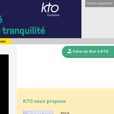
Contenu sponsorisé
vais
Faire un don à KTO
KTO vous propose
Article