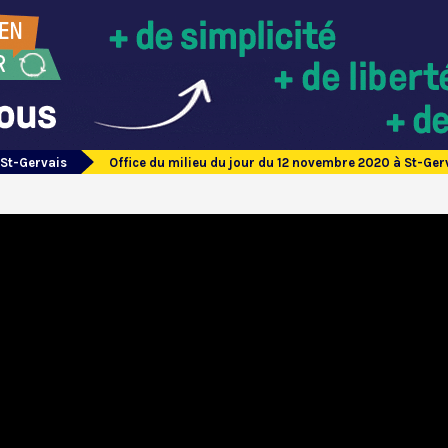
 St-Gervais
Office du milieu du jour du 12 novembre 2020 à St-Ger