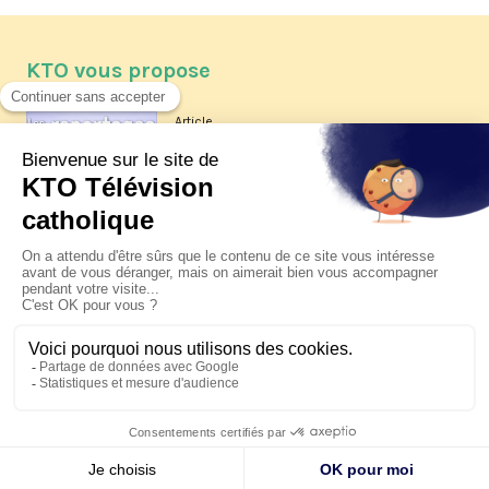
KTO vous propose
Article
Les reportages d'été 2026 de KTO
Article
La visite pastorale du pape Léon
XIV à Assise à suivre sur KTO le
jeudi 6 août
Article
Le pape en Uruguay, Argentine et
Pérou du 6 au 17 novembre 2026
© KTO 2026 —
Contact
—
Mentions légales