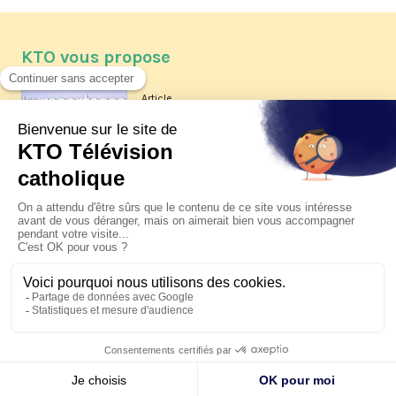
KTO vous propose
Article
Les reportages d'été 2026 de KTO
Article
La visite pastorale du pape Léon
XIV à Assise à suivre sur KTO le
jeudi 6 août
Article
Le pape en Uruguay, Argentine et
Pérou du 6 au 17 novembre 2026
© KTO 2026 —
Contact
—
Mentions légales