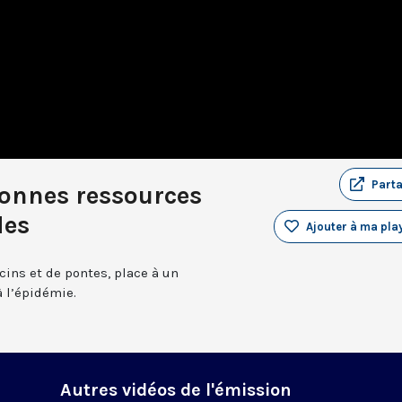
Part
onnes ressources
des
Ajouter à ma play
cins et de pontes, place à un
à l’épidémie.
Autres vidéos de l'émission