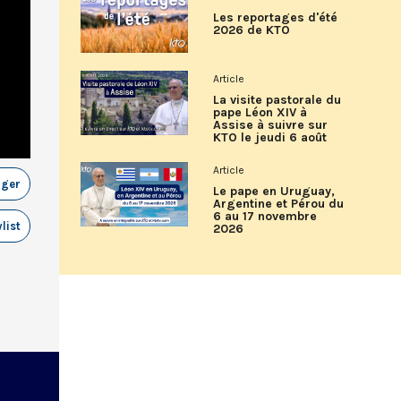
Les reportages d'été
2026 de KTO
Article
La visite pastorale du
pape Léon XIV à
Assise à suivre sur
KTO le jeudi 6 août
Article
ager
Le pape en Uruguay,
Argentine et Pérou du
6 au 17 novembre
list
2026