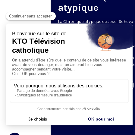
atypique
La Chronique atypique de Josef Schova
un regard décalé
Le mardi • 20h30 • 6 min
Josef Schovanec est autiste et malicieu
Chaque semaine, il observe les
comportements des « normaux » et en
dévoile les étrangetés dont nous n’avi
pas conscience.
Visiter la page de l'émission