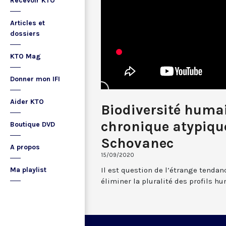
Recevoir KTO
Articles et
dossiers
KTO Mag
Donner mon IFI
Aider KTO
Biodiversité humai
chronique atypique
Boutique DVD
Schovanec
A propos
15/09/2020
Il est question de l’étrange tendan
Ma playlist
éliminer la pluralité des profils h