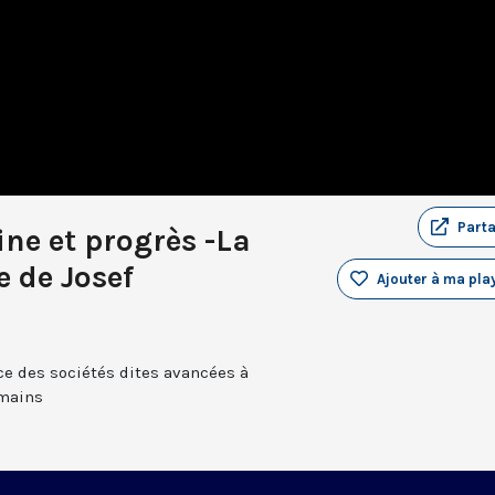
Part
ne et progrès -La
 de Josef
Ajouter à ma play
ce des sociétés dites avancées à
umains