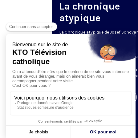
La chronique
atypique
La Chronique atypique de Josef Schova
un regard décalé
Le mardi • 20h30 • 6 min
Josef Schovanec est autiste et malicieu
Chaque semaine, il observe les
comportements des « normaux » et en
dévoile les étrangetés dont nous n’avi
pas conscience.
Visiter la page de l'émission