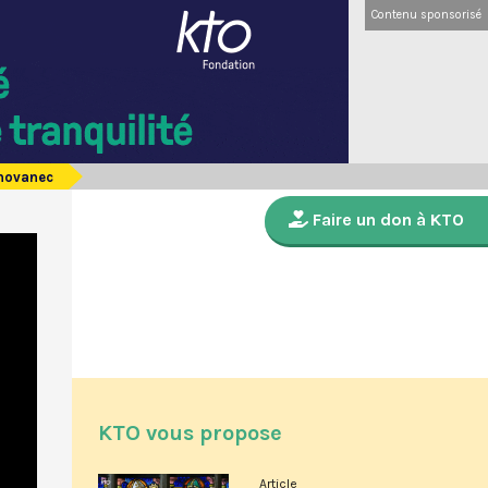
Contenu sponsorisé
chovanec
Faire un don à KTO
KTO vous propose
Article