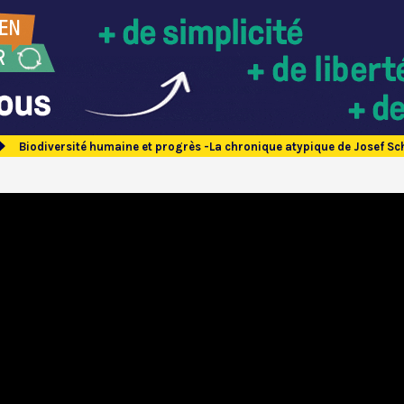
Biodiversité humaine et progrès -La chronique atypique de Josef S