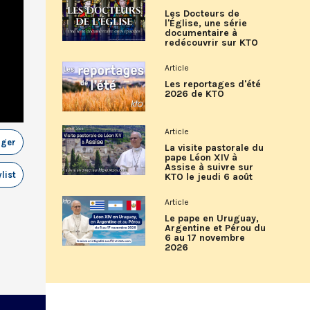
Les Docteurs de
l'Église, une série
documentaire à
redécouvrir sur KTO
Article
Les reportages d'été
2026 de KTO
Article
ager
La visite pastorale du
pape Léon XIV à
Assise à suivre sur
list
KTO le jeudi 6 août
Article
Le pape en Uruguay,
Argentine et Pérou du
6 au 17 novembre
2026