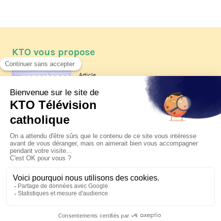
KTO vous propose
Article
Les reportages d'été 2026 de KTO
Article
La visite pastorale du pape Léon
XIV à Assise à suivre sur KTO le
jeudi 6 août
Article
Le pape en Uruguay, Argentine et
Pérou du 6 au 17 novembre 2026