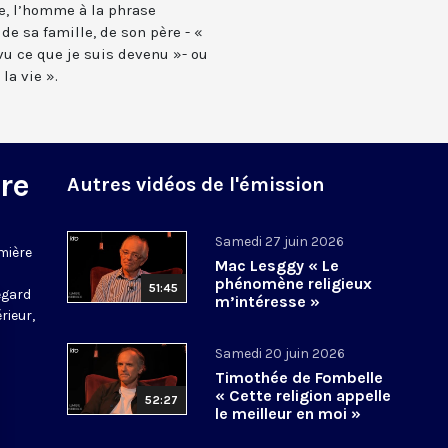
re, l’homme à la phrase
 de sa famille, de son père - «
 vu ce que je suis devenu »- ou
la vie ».
re
Autres vidéos de l'émission
Samedi 27 juin 2026
mière
Mac Lesggy « Le
phénomène religieux
51:45
regard
m’intéresse »
rieur,
Samedi 20 juin 2026
Timothée de Fombelle
« Cette religion appelle
52:27
le meilleur en moi »