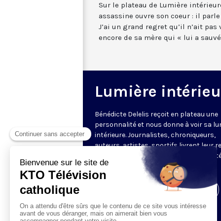
Sur le plateau de Lumière intérieu
assassine ouvre son coeur : il parle
J’ai un grand regret qu’il n’ait pas
encore de sa mère qui « lui a sauvé 
Lumière intérieu
Bénédicte Delelis reçoit en plateau une
personnalité et nous donne à voir sa lu
intérieure. Journalistes, chroniqueurs,
auteurs, artistes, sportifs livrent leur 
sur le monde, sur la vie, leur ressort inté
leur raison de se lever le matin.
Visiter la page de l'émission