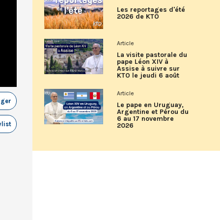
Les reportages d'été
2026 de KTO
Article
La visite pastorale du
pape Léon XIV à
Assise à suivre sur
KTO le jeudi 6 août
Article
ager
Le pape en Uruguay,
Argentine et Pérou du
6 au 17 novembre
list
2026