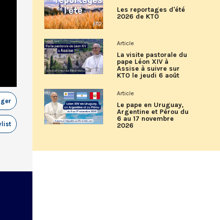
Les reportages d'été
2026 de KTO
Article
La visite pastorale du
pape Léon XIV à
Assise à suivre sur
KTO le jeudi 6 août
Article
ager
Le pape en Uruguay,
Argentine et Pérou du
6 au 17 novembre
list
2026