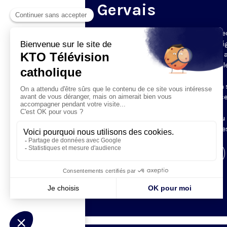
Gervais
Du mardi au samedi, KTO diffuse en dire
l’office du milieu du jour, en direct de l’é
Saint-Gervais-Saint-Protais (Paris 4e), 
les Fraternités Monastiques de Jérusal
L’Office du Milieu du Jour regroupe, en
particulier, «au milieu du jour» et en un 
office, les heures monastiques de Tierce
Sexte et None. Il permet à l’Église de
retrouver son Seigneur entre l’office du
matin (Laudes) et l’office du soir (Vêpres
Visiter la page de l'émission