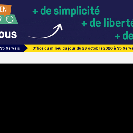
 St-Gervais
Office du milieu du jour du 23 octobre 2020 à St-Gerv