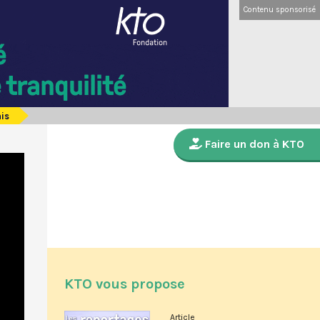
Contenu sponsorisé
ais
Faire un don à KTO
KTO vous propose
Article