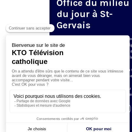
Office du milieu
du jour à St-
Gervais
Du mardi au samedi, KTO diffuse en dire
l’office du milieu du jour, en direct de l’é
Saint-Gervais-Saint-Protais (Paris 4e), 
les Fraternités Monastiques de Jérusal
L’Office du Milieu du Jour regroupe, en
particulier, «au milieu du jour» et en un 
office, les heures monastiques de Tierce
Sexte et None. Il permet à l’Église de
retrouver son Seigneur entre l’office du
matin (Laudes) et l’office du soir (Vêpres
Visiter la page de l'émission