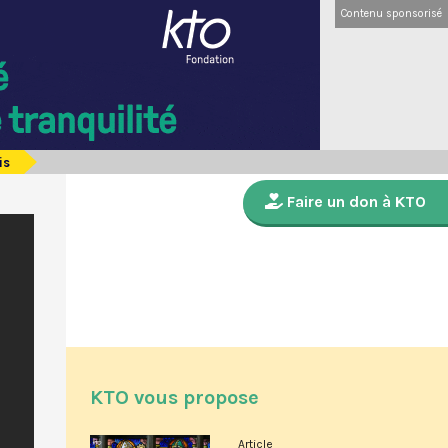
Contenu sponsorisé
is
Faire un don à KTO
KTO vous propose
Article