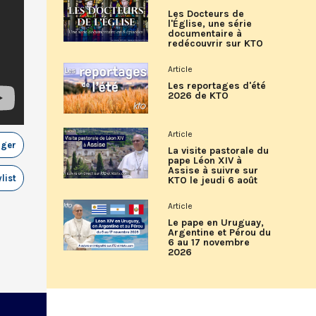
Les Docteurs de
l'Église, une série
documentaire à
redécouvrir sur KTO
Article
Les reportages d'été
2026 de KTO
Article
ager
La visite pastorale du
pape Léon XIV à
Assise à suivre sur
list
KTO le jeudi 6 août
Article
Le pape en Uruguay,
Argentine et Pérou du
6 au 17 novembre
2026