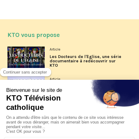
KTO vous propose
Article
Les Docteurs de l'Église, une série
documentaire à redécouvrir sur
KTO
Article
Les reportages d'été 2026 de KTO
Article
La visite pastorale du pape Léon
XIV à Assise à suivre sur KTO le
jeudi 6 août
Article