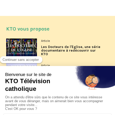
KTO vous propose
Article
Les Docteurs de l'Église, une série
documentaire à redécouvrir sur
KTO
Article
Les reportages d'été 2026 de KTO
Article
La visite pastorale du pape Léon
XIV à Assise à suivre sur KTO le
jeudi 6 août
Article