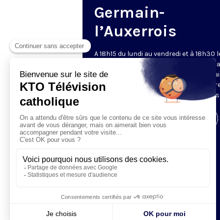
Germain-
l’Auxerrois
A 18h15 du lundi au vendredi et à 18h30 l
samedi et dimanche, KTO retransmet l
messe en direct de l'église Saint-Germa
l'Auxerrois, grâce au recteur archiprêtre
aux chapelains de Notre-Dame de Paris
Visiter la page de l'émission