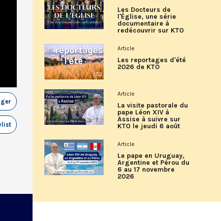
Les Docteurs de
l'Église, une série
documentaire à
redécouvrir sur KTO
Article
Les reportages d'été
2026 de KTO
Article
ager
La visite pastorale du
pape Léon XIV à
Assise à suivre sur
list
KTO le jeudi 6 août
Article
Le pape en Uruguay,
Argentine et Pérou du
6 au 17 novembre
2026