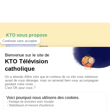
KTO vous propose
Article
Les reportages d'été 2026 de KTO
Article
La visite pastorale du pape Léon
XIV à Assise à suivre sur KTO le
jeudi 6 août
Article
Le pape en Uruguay, Argentine et
Pérou du 6 au 17 novembre 2026