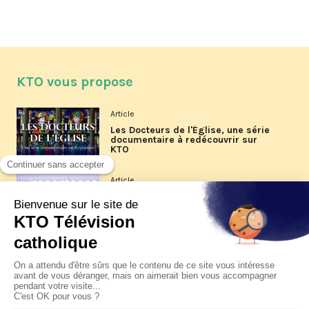
KTO vous propose
Article
Les Docteurs de l'Église, une série
documentaire à redécouvrir sur
KTO
Article
Les reportages d'été 2026 de KTO
Article
La visite pastorale du pape Léon
XIV à Assise à suivre sur KTO le
jeudi 6 août