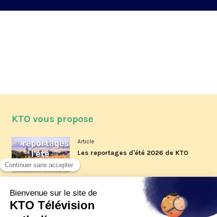
KTO vous propose
Article
Les reportages d'été 2026 de KTO
Article
La visite pastorale du pape Léon
XIV à Assise à suivre sur KTO le
jeudi 6 août