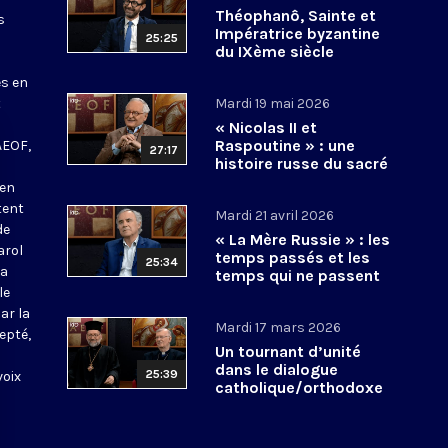
Théophanô, Sainte et
s
Impératrice byzantine
25:25
du IXème siècle
es en
t
Mardi 19 mai 2026
« Nicolas II et
Raspoutine » : une
AEOF,
27:17
histoire russe du sacré
et de son rapport
 en
ambivalent au pouvoir
tent
Mardi 21 avril 2026
?
de
« La Mère Russie » : les
arol
temps passés et les
25:34
La
temps qui ne passent
le
pas !
ar la
Mardi 17 mars 2026
epté,
Un tournant d’unité
dans le dialogue
25:39
voix
catholique/orthodoxe
?