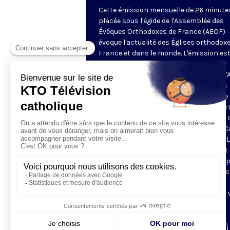
Cette émission mensuelle de 26 minute
placée sous l'égide de l'Assemblée des
Évêques Orthodoxes de France (AEOF)
évoque l'actualité des Églises orthodox
France et dans le monde. L'émission es
animée et présentée par Carol Saba,
responsable de la communication de l'
qui cherche lors de chaque émission, à
s’entretenir avec un auteur et à mettre
relief les dernières publications qui por
sur la théologie orthodoxe et le monde 
l’orthodoxie. Pour communiquer avec C
SABA : Email : carol.saba@wanadoo.fr . 
musique du générique de l’émission est 
célèbre chant AGNI PARTHENE chanté p
chef de chœur NANA PERADZE qui a acc
gracieusement, depuis la fondation de
l'émission, d'associer sa musique et sa 
au lancement de l'émission.
Visiter la page de l'émission