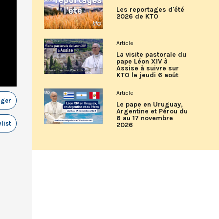
Les reportages d'été
2026 de KTO
Article
La visite pastorale du
pape Léon XIV à
Assise à suivre sur
KTO le jeudi 6 août
Article
ager
Le pape en Uruguay,
Argentine et Pérou du
6 au 17 novembre
list
2026