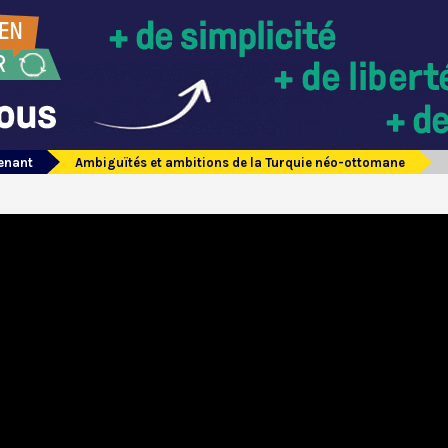
tenant
Ambiguïtés et ambitions de la Turquie néo-ottomane