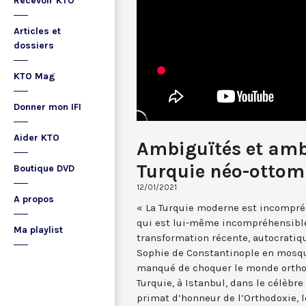
Recevoir KTO
Articles et
dossiers
KTO Mag
Donner mon IFI
Aider KTO
Ambiguïtés et amb
Turquie néo-otto
Boutique DVD
12/01/2021
A propos
« La Turquie moderne est incompré
qui est lui-même incompréhensible 
Ma playlist
transformation récente, autocratiqu
Sophie de Constantinople en mosqué
manqué de choquer le monde orthod
Turquie, à Istanbul, dans le célèbre
primat d’honneur de l’Orthodoxie,