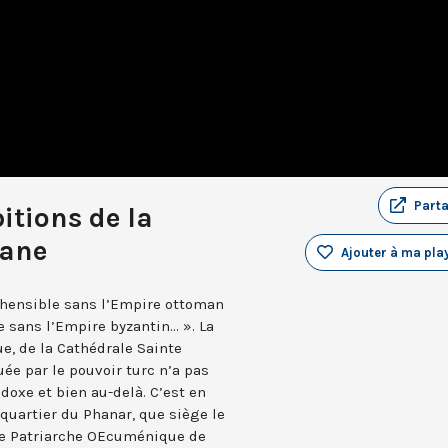
Part
itions de la
mane
Ajouter à ma play
hensible sans l’Empire ottoman
sans l’Empire byzantin... ». La
e, de la Cathédrale Sainte
e par le pouvoir turc n’a pas
oxe et bien au-delà. C’est en
 quartier du Phanar, que siège le
 le Patriarche OEcuménique de