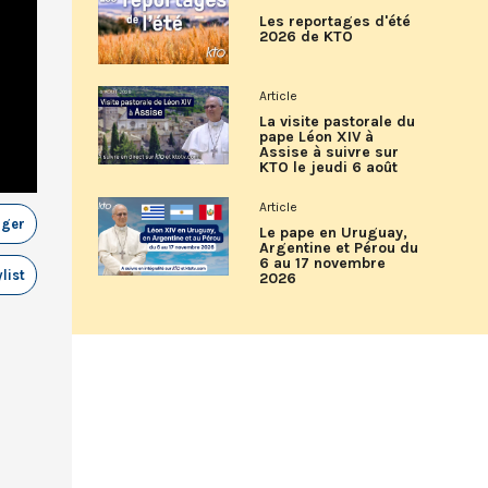
Les reportages d'été
2026 de KTO
Article
La visite pastorale du
pape Léon XIV à
Assise à suivre sur
KTO le jeudi 6 août
Article
ager
Le pape en Uruguay,
Argentine et Pérou du
6 au 17 novembre
list
2026