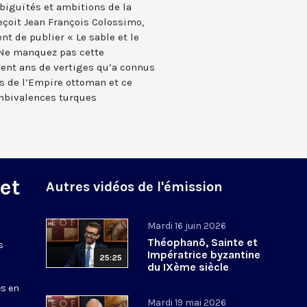
biguïtés et ambitions de la
eçoit Jean François Colossimo,
nt de publier « Le sable et le
. Ne manquez pas cette
cent ans de vertiges qu’a connus
s de l’Empire ottoman et ce
mbivalences turques
 et
Autres vidéos de l'émission
Mardi 16 juin 2026
Théophanô, Sainte et
s
Impératrice byzantine
25:25
du IXème siècle
es en
t
Mardi 19 mai 2026