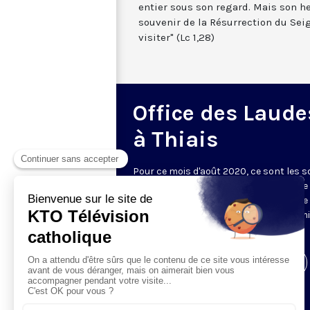
entier sous son regard. Mais son he
souvenir de la Résurrection du Seig
visiter" (Lc 1,28)
Office des Laude
à Thiais
Pour ce mois d'août 2020, ce sont les 
de la communauté des Annonciades de
Thiais (94), qui accueille les caméras d
pour les laudes à 07h00 et l'office du mi
du jour à 11h45 (et non plus à 12h30).
Visiter la page de l'émission