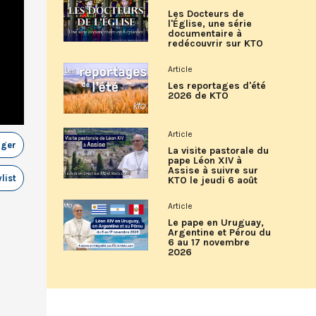
Les Docteurs de
l'Église, une série
documentaire à
redécouvrir sur KTO
Article
Les reportages d'été
2026 de KTO
Article
ager
La visite pastorale du
pape Léon XIV à
Assise à suivre sur
list
KTO le jeudi 6 août
Article
Le pape en Uruguay,
Argentine et Pérou du
6 au 17 novembre
2026