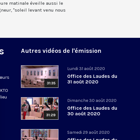
ure matinale éveille aussi le
neur, "soleil levant venu nous
s
Autres vidéos de l'émission
Lundi 31 août 2020
Office des Laudes du
sœurs
31 août 2020
31:35
e KTO
lieu
Dimanche 30 août 2020
Office des Laudes du
30 août 2020
31:29
Samedi 29 août 2020
Office des Laudes du