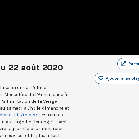
Part
du 22 août 2020
Ajouter à ma play
use en direct l’office
du Monastère de l’Annonciade à
 "à l’imitation de la Vierge
i au samedi à 7h ; le dimanche et
iade.info/thiais/.
Les Laudes -
in qui signifie "louange" - sont
vre la journée pour remercier
ur nouveau, et le placer tout