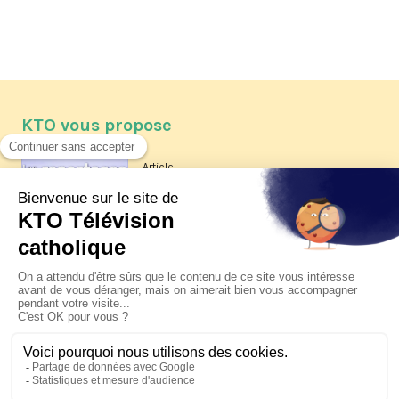
KTO vous propose
Article
Les reportages d'été 2026 de KTO
Article
La visite pastorale du pape Léon
XIV à Assise à suivre sur KTO le
jeudi 6 août
Article
Le pape en Uruguay, Argentine et
Pérou du 6 au 17 novembre 2026