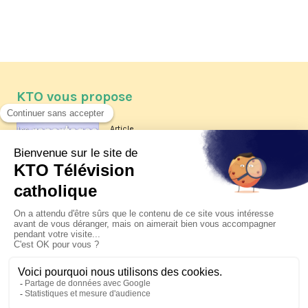
KTO vous propose
Article
Les reportages d'été 2026 de KTO
Article
La visite pastorale du pape Léon
XIV à Assise à suivre sur KTO le
jeudi 6 août
Article
Le pape en Uruguay, Argentine et
Pérou du 6 au 17 novembre 2026